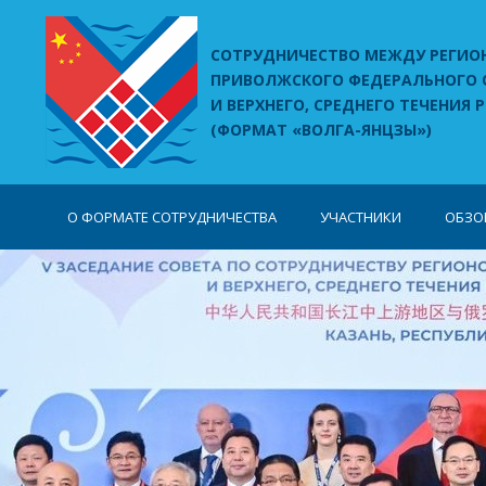
ЖДУ РЕГИОНАМИ
СОТРУДНИЧЕСТВО МЕЖДУ РЕГИО
РАЛЬНОГО ОКРУГА РОССИЙСКОЙ ФЕДЕРАЦИИ
ПРИВОЛЖСКОГО ФЕДЕРАЛЬНОГО 
ГО ТЕЧЕНИЯ РЕКИ ЯНЦЗЫ КИТАЙСКОЙ НАРОДНОЙ РЕСПУБЛИКИ
И ВЕРХНЕГО, СРЕДНЕГО ТЕЧЕНИЯ
Ы»)
(ФОРМАТ «ВОЛГА-ЯНЦЗЫ»)
О ФОРМАТЕ СОТРУДНИЧЕСТВА
УЧАСТНИКИ
ОБЗО